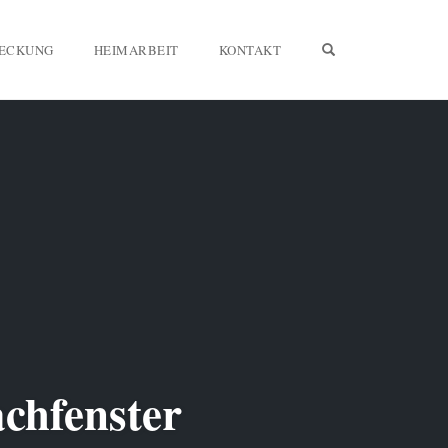
OPEN SEARCH F
DECKUNG
HEIMARBEIT
KONTAKT
chfenster